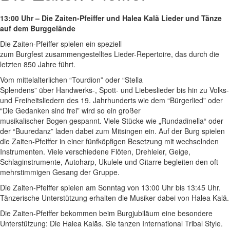
13:00 Uhr – Die Zaiten-Pfeiffer und Halea Kalã Lieder und Tänze
auf dem Burggelände
Die Zaiten-Pfeiffer spielen ein speziell
zum Burgfest zusammengestelltes Lieder-Repertoire, das durch die
letzten 850 Jahre führt.
Vom mittelalterlichen “Tourdion” oder “Stella
Splendens” über Handwerks-, Spott- und Liebeslieder bis hin zu Volks-
und Freiheitsliedern des 19. Jahrhunderts wie dem “Bürgerlied” oder
“Die Gedanken sind frei” wird so ein großer
musikalischer Bogen gespannt. Viele Stücke wie „Rundadinella“ oder
der “Buuredanz” laden dabei zum Mitsingen ein. Auf der Burg spielen
die Zaiten-Pfeiffer in einer fünfköpfigen Besetzung mit wechselnden
Instrumenten. Viele verschiedene Flöten, Drehleier, Geige,
Schlaginstrumente, Autoharp, Ukulele und Gitarre begleiten den oft
mehrstimmigen Gesang der Gruppe.
Die Zaiten-Pfeiffer spielen am Sonntag von 13:00 Uhr bis 13:45 Uhr.
Tänzerische Unterstützung erhalten die Musiker dabei von Halea Kalã.
Die Zaiten-Pfeiffer bekommen beim Burgjubiläum eine besondere
Unterstützung: Die Halea Kalãs. Sie tanzen International Tribal Style.