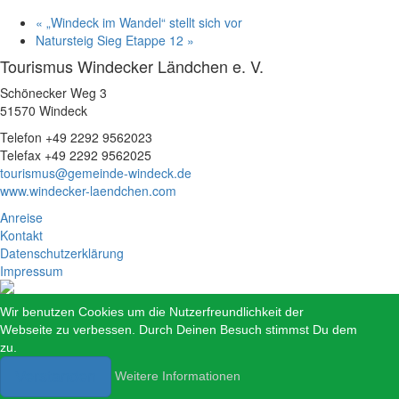
«
„Windeck im Wandel“ stellt sich vor
Natursteig Sieg Etappe 12
»
Tourismus Windecker Ländchen e. V.
Schönecker Weg 3
51570 Windeck
Telefon +49 2292 9562023
Telefax +49 2292 9562025
tourismus@gemeinde-windeck.de
www.windecker-laendchen.com
Anreise
Kontakt
Datenschutzerklärung
Impressum
Wir benutzen Cookies um die Nutzerfreundlichkeit der
Webseite zu verbessen. Durch Deinen Besuch stimmst Du dem
zu.
Verstanden
Weitere Informationen