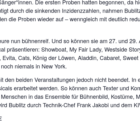
nger*innen. Die ersten Proben hatten begonnen, da hi
tigt durch die sinkenden Inzidenzzahlen, nahmen Bublit
llen die Proben wieder auf – wenngleich mit deutlich r
teure nun bühnenreif. Und so können sie am 27. und 29.
l präsentieren: Showboat, My Fair Lady, Westside Story
 Evita, Cats, König der Löwen, Aladdin, Cabaret, Sweet
 noch niemals in New York.
it den beiden Veranstaltungen jedoch nicht beendet. In e
icals erarbeitet werden. So können auch Texter und Ko
 Menschen in das Ensemble für Bühnenbild, Kostüme, Ma
ird Bublitz durch Technik-Chef Frank Jakobi und dem KI
€