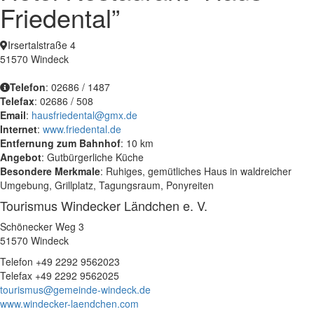
Friedental”
Irsertalstraße 4
51570 Windeck
Telefon
: 02686 / 1487
Telefax
: 02686 / 508
Email
:
hausfriedental@gmx.de
Internet
:
www.friedental.de
Entfernung zum Bahnhof
: 10 km
Angebot
: Gutbürgerliche Küche
Besondere Merkmale
: Ruhiges, gemütliches Haus in waldreicher
Umgebung, Grillplatz, Tagungsraum, Ponyreiten
Tourismus Windecker Ländchen e. V.
Schönecker Weg 3
51570 Windeck
Telefon +49 2292 9562023
Telefax +49 2292 9562025
tourismus@gemeinde-windeck.de
www.windecker-laendchen.com