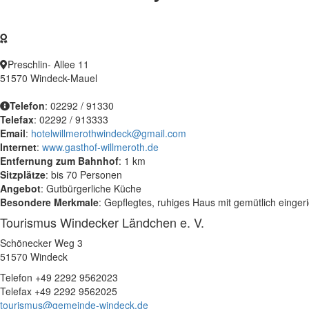
Preschlin- Allee 11
51570 Windeck-Mauel
Telefon
: 02292 / 91330
Telefax
: 02292 / 913333
Email
:
hotelwillmerothwindeck@gmail.com
Internet
:
www.gasthof-willmeroth.de
Entfernung zum Bahnhof
: 1 km
Sitzplätze
: bis 70 Personen
Angebot
: Gutbürgerliche Küche
Besondere Merkmale
: Gepflegtes, ruhiges Haus mit gemütlich eing
Tourismus Windecker Ländchen e. V.
Schönecker Weg 3
51570 Windeck
Telefon +49 2292 9562023
Telefax +49 2292 9562025
tourismus@gemeinde-windeck.de