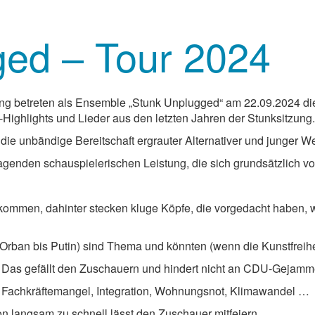
ged – Tour 2024
ung betreten als Ensemble „Stunk Unplugged“ am 22.09.2024 die
Highlights und Lieder aus den letzten Jahren der Stunksitzung.
die unbändige Bereitschaft ergrauter Alternativer und junger Wel
ragenden schauspielerischen Leistung, die sich grundsätzlich
erkommen, dahinter stecken kluge Köpfe, die vorgedacht habe
Orban bis Putin) sind Thema und könnten (wenn die Kunstfreihe
ng. Das gefällt den Zuschauern und hindert nicht an CDU-Geja
t: Fachkräftemangel, Integration, Wohnungsnot, Klimawandel …
n langsam zu schnell lässt den Zuschauer mitfeiern.