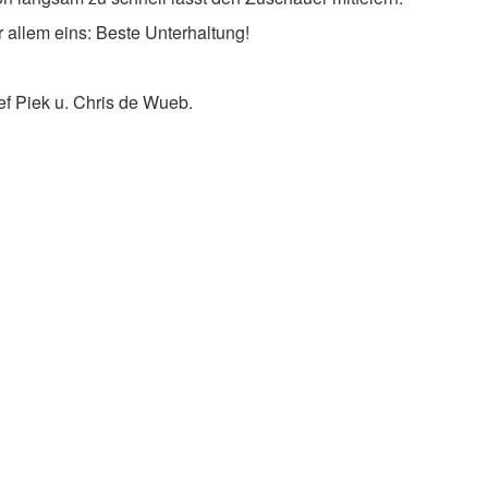
r allem eins: Beste Unterhaltung!
f Piek u. Chris de Wueb.
h: Der Sitzungspräsi
pen schon um 19 Uhr den Absprung geschafft, auf der Jahresh
Beförderung! Wenn er bloß wüsste, wo er dieses verflixte Abschl
der Kellerbar sein, da drin verwahrt er ja alles: Zeugnisse, unb
, das erste Kölschglas zur Kommunion – eben sein ganzes Leben. 