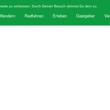
Tourismus Windecker Ländchen e.V.
+49 2292 9562023
bseite zu verbessen. Durch Deinen Besuch stimmst Du dem zu.
Wandern
Radfahren
Erleben
Gastgeber
Ve