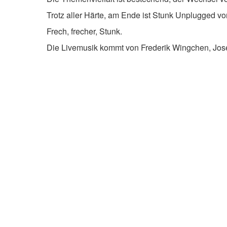
Trotz aller Härte, am Ende ist Stunk Unplugged vo
Frech, frecher, Stunk.
Die Livemusik kommt von Frederik Wingchen, Jose
27.09.2024 – 20
Filmriss
Läuft beim Sitzungspräsidenten: Beim Frühschop
und im Job wartet endlich die längst überfällige 
noch braucht! Das muss doch in der Kiste unten in 
Urkunden, Orden, Fotos, Liebesbriefe, Strafzettel
macht ein Bier auf und fängt an zu suchen. (…)