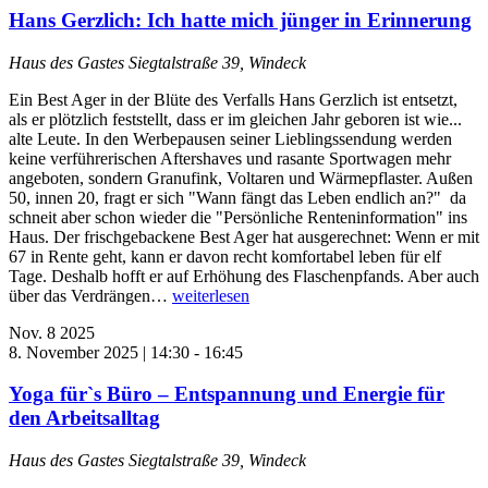
Hans Gerzlich: Ich hatte mich jünger in Erinnerung
Haus des Gastes
Siegtalstraße 39, Windeck
Ein Best Ager in der Blüte des Verfalls Hans Gerzlich ist entsetzt,
als er plötzlich feststellt, dass er im gleichen Jahr geboren ist wie...
alte Leute. In den Werbepausen seiner Lieblingssendung werden
keine verführerischen Aftershaves und rasante Sportwagen mehr
angeboten, sondern Granufink, Voltaren und Wärmepflaster. Außen
50, innen 20, fragt er sich "Wann fängt das Leben endlich an?" da
schneit aber schon wieder die "Persönliche Renteninformation" ins
Haus. Der frischgebackene Best Ager hat ausgerechnet: Wenn er mit
67 in Rente geht, kann er davon recht komfortabel leben für elf
Tage. Deshalb hofft er auf Erhöhung des Flaschenpfands. Aber auch
über das Verdrängen…
weiterlesen
Nov.
8
2025
8. November 2025 | 14:30
-
16:45
Yoga für`s Büro – Entspannung und Energie für
den Arbeitsalltag
Haus des Gastes
Siegtalstraße 39, Windeck