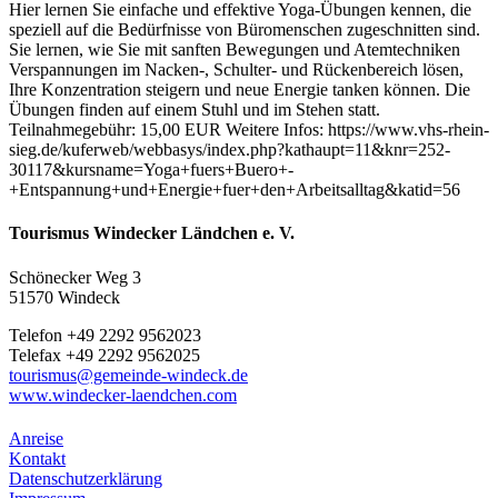
Hier lernen Sie einfache und effektive Yoga-Übungen kennen, die
speziell auf die Bedürfnisse von Büromenschen zugeschnitten sind.
Sie lernen, wie Sie mit sanften Bewegungen und Atemtechniken
Verspannungen im Nacken-, Schulter- und Rückenbereich lösen,
Ihre Konzentration steigern und neue Energie tanken können. Die
Übungen finden auf einem Stuhl und im Stehen statt.
Teilnahmegebühr: 15,00 EUR Weitere Infos: https://www.vhs-rhein-
sieg.de/kuferweb/webbasys/index.php?kathaupt=11&knr=252-
30117&kursname=Yoga+fuers+Buero+-
+Entspannung+und+Energie+fuer+den+Arbeitsalltag&katid=56
Tourismus Windecker Ländchen e. V.
Schönecker Weg 3
51570 Windeck
Telefon +49 2292 9562023
Telefax +49 2292 9562025
tourismus@gemeinde-windeck.de
www.windecker-laendchen.com
Anreise
Kontakt
Datenschutzerklärung