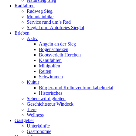
Natursteig Sieg
Radfahren
Radweg Sieg
Mountainbike
Service rund um´s Rad
Siegtal pur–Autofreies Siegtal
Erleben
Aktiv
Angeln an der Sieg
Bogenschießen
Bootsverleih Herchen
Kanufahren
Minigolfen
Reiten
Schwimmen
Kultur
Bürger- und Kulturzentrum kabelmetal
Historisches
Sehenswürdigkeiten
Geschichtstour Windeck
Tiere
Wellness
Gastgeber
Unterkünfte
Gastronomie