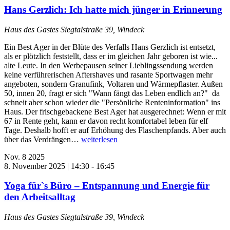
Hans Gerzlich: Ich hatte mich jünger in Erinnerung
Haus des Gastes
Siegtalstraße 39, Windeck
Ein Best Ager in der Blüte des Verfalls Hans Gerzlich ist entsetzt,
als er plötzlich feststellt, dass er im gleichen Jahr geboren ist wie...
alte Leute. In den Werbepausen seiner Lieblingssendung werden
keine verführerischen Aftershaves und rasante Sportwagen mehr
angeboten, sondern Granufink, Voltaren und Wärmepflaster. Außen
50, innen 20, fragt er sich "Wann fängt das Leben endlich an?" da
schneit aber schon wieder die "Persönliche Renteninformation" ins
Haus. Der frischgebackene Best Ager hat ausgerechnet: Wenn er mit
67 in Rente geht, kann er davon recht komfortabel leben für elf
Tage. Deshalb hofft er auf Erhöhung des Flaschenpfands. Aber auch
über das Verdrängen…
weiterlesen
Nov.
8
2025
8. November 2025 | 14:30
-
16:45
Yoga für`s Büro – Entspannung und Energie für
den Arbeitsalltag
Haus des Gastes
Siegtalstraße 39, Windeck