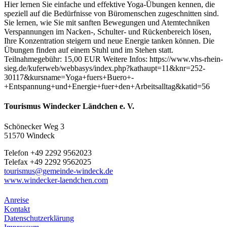
Hier lernen Sie einfache und effektive Yoga-Übungen kennen, die
speziell auf die Bedürfnisse von Büromenschen zugeschnitten sind.
Sie lernen, wie Sie mit sanften Bewegungen und Atemtechniken
Verspannungen im Nacken-, Schulter- und Rückenbereich lösen,
Ihre Konzentration steigern und neue Energie tanken können. Die
Übungen finden auf einem Stuhl und im Stehen statt.
Teilnahmegebühr: 15,00 EUR Weitere Infos: https://www.vhs-rhein-
sieg.de/kuferweb/webbasys/index.php?kathaupt=11&knr=252-
30117&kursname=Yoga+fuers+Buero+-
+Entspannung+und+Energie+fuer+den+Arbeitsalltag&katid=56
Tourismus Windecker Ländchen e. V.
Schönecker Weg 3
51570 Windeck
Telefon +49 2292 9562023
Telefax +49 2292 9562025
tourismus@gemeinde-windeck.de
www.windecker-laendchen.com
Anreise
Kontakt
Datenschutzerklärung