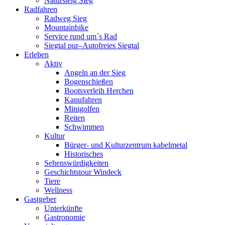
Natursteig Sieg
Radfahren
Radweg Sieg
Mountainbike
Service rund um´s Rad
Siegtal pur–Autofreies Siegtal
Erleben
Aktiv
Angeln an der Sieg
Bogenschießen
Bootsverleih Herchen
Kanufahren
Minigolfen
Reiten
Schwimmen
Kultur
Bürger- und Kulturzentrum kabelmetal
Historisches
Sehenswürdigkeiten
Geschichtstour Windeck
Tiere
Wellness
Gastgeber
Unterkünfte
Gastronomie