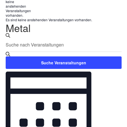
keine
anstehenden
Veranstaltungen
vorhanden.
Es sind keine anstehenden Veranstaltungen vorhanden.
Metal
Veranstaltungen
Bitte
Suche
Suche
Schlüsselwort
eingeben.
und
Suche
Ansichten,
Suche Veranstaltungen
nach
Veranstaltungen
Veranstaltung
Navigation
Schlüsselwort.
Ansichten-
Navigation