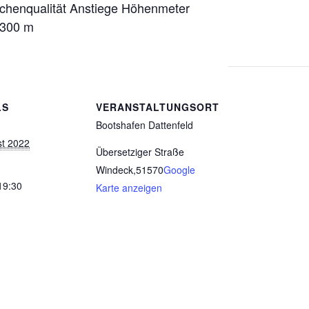
ächenqualität Anstiege Höhenmeter
 300 m
LS
VERANSTALTUNGSORT
Bootshafen Dattenfeld
st 2022
Übersetziger Straße
Windeck
,
51570
Google
19:30
Karte anzeigen