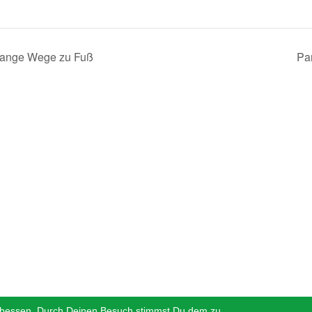
Lange Wege zu Fuß
Pa
erbessen. Durch Deinen Besuch stimmst Du dem zu.