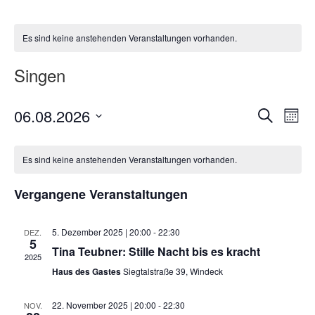
Es sind keine anstehenden Veranstaltungen vorhanden.
Singen
Veran
Ver
06.08.2026
Suche
Monat
Ans
Suche
Datum
Nav
wählen.
und
Es sind keine anstehenden Veranstaltungen vorhanden.
Ansich
Vergangene Veranstaltungen
Naviga
5. Dezember 2025 | 20:00
-
22:30
DEZ.
5
Tina Teubner: Stille Nacht bis es kracht
2025
Haus des Gastes
Siegtalstraße 39, Windeck
22. November 2025 | 20:00
-
22:30
NOV.